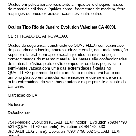
Óculos em policarbonato resistente a impactos e choques físicos
de materiais sólidos e líquidos como: fragmentos de madeira, ferro,
respingos de produtos ácidos, cáusticos, entre outros.
Óculos Tipo Rio de Janeiro Evolution Valeplast CA
40091
CERTIFICADO DE APROVAÇÃO:
Óculos de segurança, constituído de QUALIFLEXr confeccionado
de policarbonato incolor, amarelo, cinza e verde, com meia proteção
superior e lateral, com apoio nasal injetados na mesma peça
confeccionados do mesmo material. As hastes são confeccionadas
de material plástico preto e são compostas de duas peças: uma
semi-haste vazada com uma das extremidades fixadas no
QUALIFLEXr por meio de rebite metálico e outra semi-haste com
um pino plástico em uma das extremidades e que se encaixa na
outra extremidade da semi-haste anterior e que permite o ajuste do
tamanho..
Marcação do CA:
Na haste
Referências:
7541-Modelo Evolution (QUALIFLEXr incolor); Evolution 789847790
531 6(QUALIFLEXr amarelo); Evolution 789847790 533
0(QUALIFLEXr cinza); Evolution 789847790 532 3(QUALIFLEXr
verde)