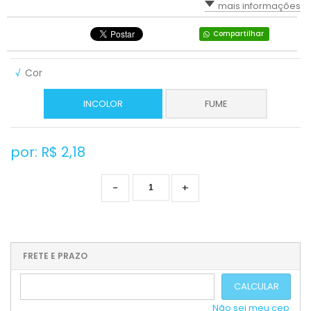
mais informações
Compartilhar
√
Cor
INCOLOR
FUME
por: R$
2,18
-
+
FRETE E PRAZO
CALCULAR
Não sei meu cep