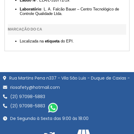
Laudo Nº
: ELA/L-316772/19.
Laboratório
: L. A. Falcão Bauer – Centro Tecnológico de
Controle Qualidade Ltda.
MARCAÇÃO DO CA
Localizada na
etiqueta
do EPI.
Rua Martins Pena n337 - Vila São Luis - Duque de Caxias -
riosafety@hotmail.com
(21) 97098-5883
(21) 97098-5883
De Segunda à Sexta das 9:00 às 18:00