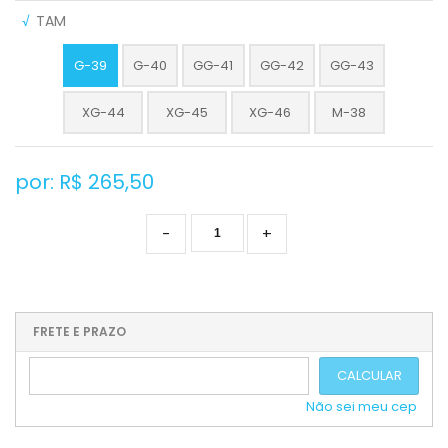
√
TAM
G-39
G-40
GG-41
GG-42
GG-43
XG-44
XG-45
XG-46
M-38
por: R$
265,50
-
+
FRETE E PRAZO
CALCULAR
Não sei meu cep