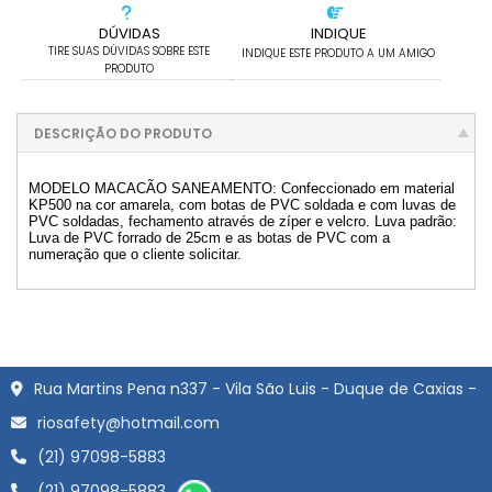
DÚVIDAS
INDIQUE
TIRE SUAS DÚVIDAS SOBRE ESTE
INDIQUE ESTE PRODUTO A UM AMIGO
PRODUTO
DESCRIÇÃO DO PRODUTO
MODELO MACACÃO SANEAMENTO: Confeccionado em material
KP500 na cor amarela, com botas de PVC soldada e com luvas de
PVC soldadas, fechamento através de zíper e velcro. Luva padrão:
Luva de PVC forrado de 25cm e as botas de PVC com a
numeração que o cliente solicitar.
Rua Martins Pena n337 - Vila São Luis - Duque de Caxias -
riosafety@hotmail.com
(21) 97098-5883
(21) 97098-5883