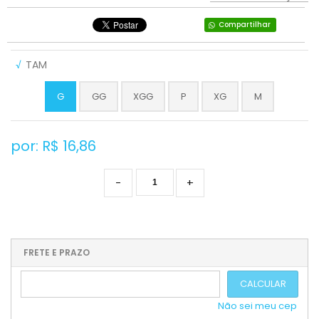
Compartilhar
√
TAM
G
GG
XGG
P
XG
M
por: R$
16,86
-
+
FRETE E PRAZO
CALCULAR
Não sei meu cep